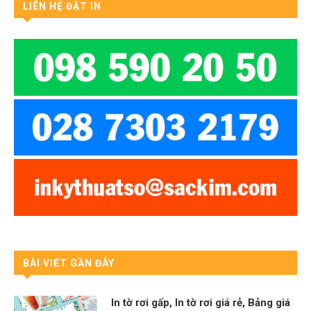
LIÊN HỆ ĐẶT IN
BÀI VIẾT GẦN ĐÂY
In tờ rơi gấp, In tờ rơi giá rẻ, Bảng giá