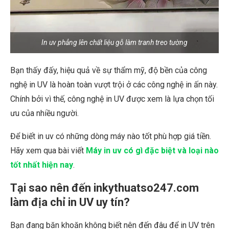
In uv phẳng lên chất liệu gỗ làm tranh treo tường
Bạn thấy đấy, hiệu quả về sự thẩm mỹ, độ bền của công
nghệ in UV là hoàn toàn vượt trội ở các công nghệ in ấn này.
Chính bởi vì thế, công nghệ in UV được xem là lựa chọn tối
ưu của nhiều người.
Để biết in uv có những dòng máy nào tốt phù hợp giá tiền.
Hãy xem qua bài viết
Máy in uv có gì đặc biệt và loại nào
tốt nhất hiện nay
.
Tại sao nên đến inkythuatso247.com
làm địa chỉ in UV uy tín?
Bạn đang băn khoăn không biết nên đến đâu để in UV trên