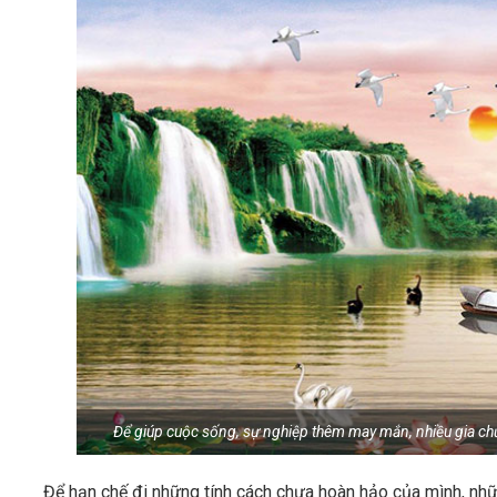
Để giúp cuộc sống, sự nghiệp thêm may mắn, nhiều gia ch
Để hạn chế đi những tính cách chưa hoàn hảo của mình, nhữ